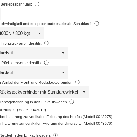
ⓘ
 Betriebsspannung:
ⓘ
chwindigkeit und entsprechende maximale Schubkraft:
ⓘ
Frontsteckverbinderstils:
ⓘ
Rücksteckverbinderstils:
ⓘ
 Winkel der Front- und Rücksteckverbinder:
ⓘ
Montagehalterung in den Einkaufswagen
lterung G (Model 0043010)
enhalterung zur vertikalen Fixierung des Kopfes (Modell 0043075)
enhalterung zur vertikalen Fxierung der Unterseite (Modell 0043076)
ⓘ
Netzteil in den Einkaufswagen: