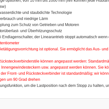
ge optionen, von 10 mm bis 2000 mm (Wir können jede Hublän
sw)
e wasserdichte und staubdichte Technologie
erbrauch und niedrige Lärm
plung zum Schutz von Getrieben und Motoren
orüberlast- und Überhitzungsschutz
 Endlagenschalter, der Linearantrieb stoppt automatisch wenn 
tentiometer
etätigungsvorrichtung ist optional. Sie ermöglicht das Aus- und
Rücksteckverbinderstile können angepasst werden: Standardmäßi
n, Innengewindesteckern usw. angepasst werden können. Sie k
 der Front- und Rücksteckverbinder ist standardmäßig; wir kö
gen um 90 Grad drehen
ngsfunktion, um die Lastposition nach dem Stopp zu halten, un