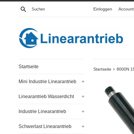
Direkt
Suchen
Einloggen
Account 
zum
Inhalt
Startseite
›
Startseite
8000N 15
Mini Industrie Linearantrieb
+
Linearantrieb Wasserdicht
+
Industrie Linearantrieb
+
Schwerlast Linearantrieb
+