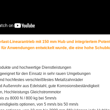
erlast-Linearantrieb mit 150 mm Hub und integriertem Potent
ll für Anwendungen entwickelt wurde, die eine hohe Schubk
odukte und hochwertige Dienstleistungen
geeignet für den Einsatz in sehr rauen Umgebungen
und hochfestes verschleißfestes Metallzahnräder
d Außenrohr aus Edelstahl, gute Korrosionsbeständigkeit
n, Hochleistungs Gleichstrommotor
bis zu 8000 N / 800 kg bei 5mm/s
ndigkeits optionen, von 5 mm/s bis 50 mm/s