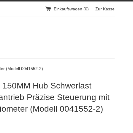
e
Einkaufswagen (
0
)
Zur Kasse
svorrichtung
ge
lterung
er
r
:
agen
agen:
agen
agen:
agen:
ter (Modell 0041552-2)
 150MM Hub Schwerlast
antrieb Präzise Steuerung mit
iometer (Modell 0041552-2)