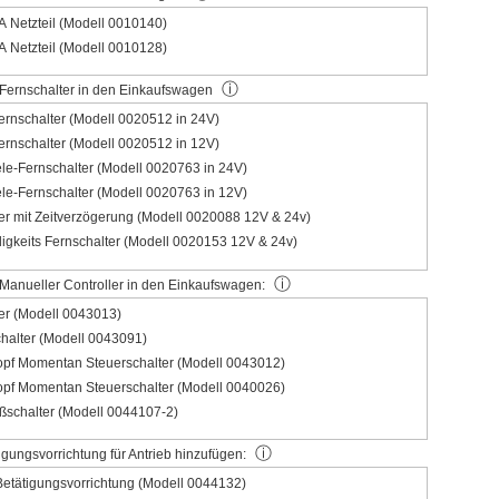
 Netzteil (Modell 0010140)
 Netzteil (Modell 0010128)
ⓘ
Fernschalter in den Einkaufswagen
rnschalter (Modell 0020512 in 24V)
rnschalter (Modell 0020512 in 12V)
ele-Fernschalter (Modell 0020763 in 24V)
ele-Fernschalter (Modell 0020763 in 12V)
er mit Zeitverzögerung (Modell 0020088 12V & 24v)
gkeits Fernschalter (Modell 0020153 12V & 24v)
ⓘ
Manueller Controller in den Einkaufswagen:
er (Modell 0043013)
chalter (Modell 0043091)
opf Momentan Steuerschalter (Modell 0043012)
opf Momentan Steuerschalter (Modell 0040026)
ßschalter (Modell 0044107-2)
ⓘ
gungsvorrichtung für Antrieb hinzufügen:
etätigungsvorrichtung (Modell 0044132)