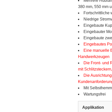
Mehrere Hublän
380 mm, 550 mm u
Fortschrittlich
Niedrige Stromv
Eingebaute Kup
Eingebauter Mot
Eingebaute zwei
Eingebautes Po
Eine manuelle B
Handwerkzeugen
Die Front- und 
mit Schlitzstecker
Die Ausrichtung
Kundenanforderun
Mit Selbsthemmu
Wartungsfrei
Applikation