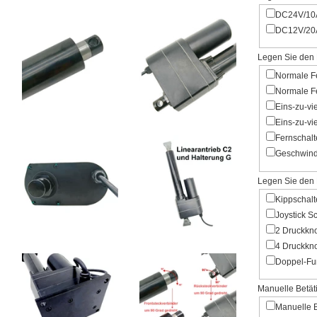
DC24V/10A
DC12V/20A
Legen Sie den 
Normale Fe
Normale Fe
Eins-zu-vi
Eins-zu-vi
Fernschalt
Geschwindi
Legen Sie den 
Kippschalt
Joystick S
2 Druckkn
4 Druckkn
Doppel-Fu
Manuelle Betäti
Manuelle B